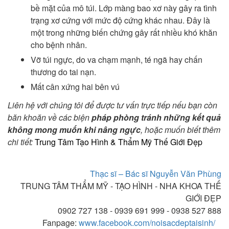
bề mặt của mô túi. Lớp màng bao xơ này gây ra tình
trạng xơ cứng với mức độ cứng khác nhau. Đây là
một trong những biến chứng gây rất nhiều khó khăn
cho bệnh nhân.
Vỡ túi ngực, do va chạm mạnh, té ngã hay chấn
thương do tai nạn.
Mất cân xứng hai bên vú
Liên hệ
với chúng tôi để được tư vấn trực tiếp nếu bạn còn
băn khoăn về các biện
pháp phòng tránh những kết quả
không mong muốn khi nâng ngực
, hoặc muốn biết thêm
chi tiết:
Trung Tâm Tạo Hình & Thẩm Mỹ Thế Giới Đẹp
Thạc sĩ – Bác sĩ Nguyễn Văn Phùng
TRUNG TÂM THẨM MỸ - TẠO HÌNH - NHA KHOA THẾ
GIỚI ĐẸP
0902 727 138 - 0939 691 999 - 0938 527 888
Fanpage:
www.facebook.com/noisacdeptaisinh/