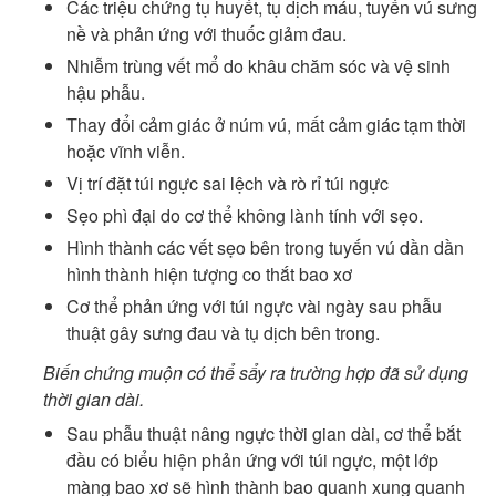
Các triệu chứng tụ huyết, tụ dịch máu, tuyến vú sưng
nề và phản ứng với thuốc giảm đau.
Nhiễm trùng vết mổ do khâu chăm sóc và vệ sinh
hậu phẫu.
Thay đổi cảm giác ở núm vú, mất cảm giác tạm thời
hoặc vĩnh viễn.
Vị trí đặt túi ngực sai lệch và rò rỉ túi ngực
Sẹo phì đại do cơ thể không lành tính với sẹo.
Hình thành các vết sẹo bên trong tuyến vú dần dần
hình thành hiện tượng co thắt bao xơ
Cơ thể phản ứng với túi ngực vài ngày sau phẫu
thuật gây sưng đau và tụ dịch bên trong.
Biến chứng muộn có thể sẩy ra trường hợp đã sử dụng
thời gian dài.
Sau phẫu thuật nâng ngực thời gian dài, cơ thể bắt
đầu có biểu hiện phản ứng với túi ngực, một lớp
màng bao xơ sẽ hình thành bao quanh xung quanh