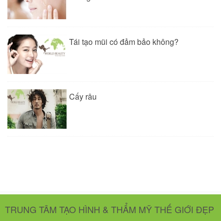
Tái tạo mũi có đảm bảo không?
Cấy râu
TRUNG TÂM TẠO HÌNH & THẨM MỸ THẾ GIỚI ĐẸP