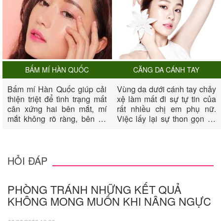
BẤM MÍ HÀN QUỐC
CĂNG DA CÁNH TAY
Bấm mí Hàn Quốc giúp cải
Vùng da dưới cánh tay chảy
thiện triệt để tình trạng mất
xệ làm mất đi sự tự tin của
cân xứng hai bên mắt, mí
rất nhiều chị em phụ nữ.
mắt không rõ ràng, bên có
Việc lấy lại sự thon gọn và
bên không, mắt không có
săn chắc cho vùng cánh tay
mí, biến đôi mắt của chị em
dường như rất khó khăn.
thêm phần long lanh, quyến
Nếu sau một thời gian nổ
rũ và tươi trẻ.
lực luyên tập bạn vẫn không
HỎI ĐÁP
thành công, thì biện pháp
căng da cánh tay sẽ giúp
PHÒNG TRÁNH NHỮNG KẾT QUẢ
bạn xua đi mặc cảm của
mình về cánh tay.
KHÔNG MONG MUỐN KHI NÂNG NGỰC