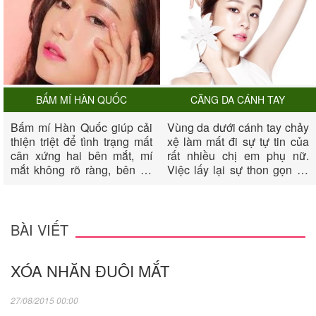
BẤM MÍ HÀN QUỐC
CĂNG DA CÁNH TAY
Bấm mí Hàn Quốc giúp cải
Vùng da dưới cánh tay chảy
thiện triệt để tình trạng mất
xệ làm mất đi sự tự tin của
cân xứng hai bên mắt, mí
rất nhiều chị em phụ nữ.
mắt không rõ ràng, bên có
Việc lấy lại sự thon gọn và
bên không, mắt không có
săn chắc cho vùng cánh tay
mí, biến đôi mắt của chị em
dường như rất khó khăn.
thêm phần long lanh, quyến
Nếu sau một thời gian nổ
rũ và tươi trẻ.
lực luyên tập bạn vẫn không
BÀI VIẾT
thành công, thì biện pháp
căng da cánh tay sẽ giúp
XÓA NHĂN ĐUÔI MẮT
bạn xua đi mặc cảm của
mình về cánh tay.
27/08/2015 00:00