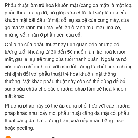
Phẫu thuật làm trẻ hoá khuôn mặt (căng da mặt) là một loại
phẫu thuật nâng đỡ, nó giúp sữa chữa lại sự già nua của
khuôn mặt bắt đầu từ mặt cổ, sự sa xệ của cung mày, của
gò má và rãnh mũi má (vết lằn ở rãnh mũi má), má xệ,
những vết nhăn ở phần trên của cổ.
Chỉ định của phẫu thuật này liên quan đến những đối
tương tuổi khoảng từ 30 đến 50 muốn làm trẻ hoá khuôn
mặt, giữ lại sự trẻ trung của tuổi thanh xuân. Ngoài ra nó
còn được chỉ định đối với các đối tượng từ chối hoặc chống
chỉ định đối với phẫu thuật trẻ hoá khuôn mặt thông
thường. Mặt khác phẫu thuật này còn có thể dùng để bổ
sung sửa chữa cho các phương pháp làm trẻ hoá khuôn
mặt khác.
Phuơng pháp này có thể áp dụng phối hợp với các thương
pháp khác như: cấy mỡ, phẫu thuật căng da mặt cổ, phẫu
thuật căng da thái dương trán, xoá nếp nhăn bằng laser
hoặc peeling.