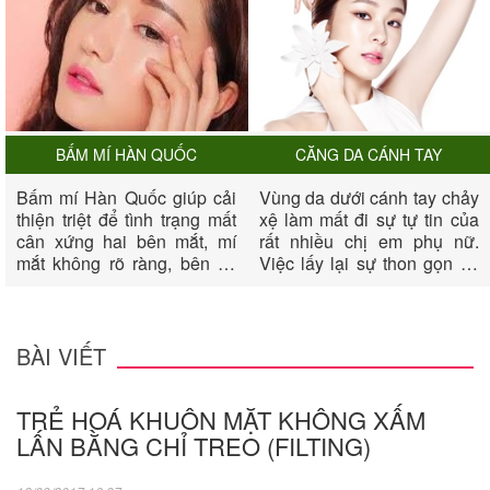
BẤM MÍ HÀN QUỐC
CĂNG DA CÁNH TAY
Bấm mí Hàn Quốc giúp cải
Vùng da dưới cánh tay chảy
thiện triệt để tình trạng mất
xệ làm mất đi sự tự tin của
cân xứng hai bên mắt, mí
rất nhiều chị em phụ nữ.
mắt không rõ ràng, bên có
Việc lấy lại sự thon gọn và
bên không, mắt không có
săn chắc cho vùng cánh tay
mí, biến đôi mắt của chị em
dường như rất khó khăn.
thêm phần long lanh, quyến
Nếu sau một thời gian nổ
rũ và tươi trẻ.
lực luyên tập bạn vẫn không
BÀI VIẾT
thành công, thì biện pháp
căng da cánh tay sẽ giúp
TRẺ HOÁ KHUÔN MẶT KHÔNG XẤM
bạn xua đi mặc cảm của
mình về cánh tay.
LẤN BẰNG CHỈ TREO (FILTING)