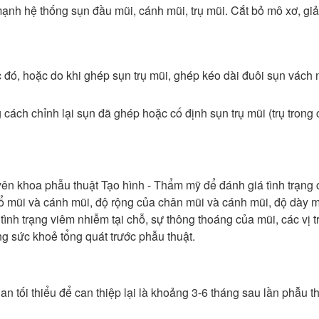
nh hệ thống sụn đầu mũi, cánh mũi, trụ mũi. Cắt bỏ mô xơ, giả
 đó, hoặc do khi ghép sụn trụ mũi, ghép kéo dài đuôi sụn vách
g cách chỉnh lại sụn đã ghép hoặc cố định sụn trụ mũi (trụ trong
ên khoa phẫu thuật Tạo hình - Thẩm mỹ để đánh giá tình trạng 
 lổ mũi và cánh mũi, độ rộng của chân mũi và cánh mũi, độ dày 
tình trạng viêm nhiễm tại chỗ, sự thông thoáng của mũi, các vị tr
ng sức khoẻ tổng quát trước phẫu thuật.
ian tối thiểu để can thiệp lại là khoảng 3-6 tháng sau lần phẫu t