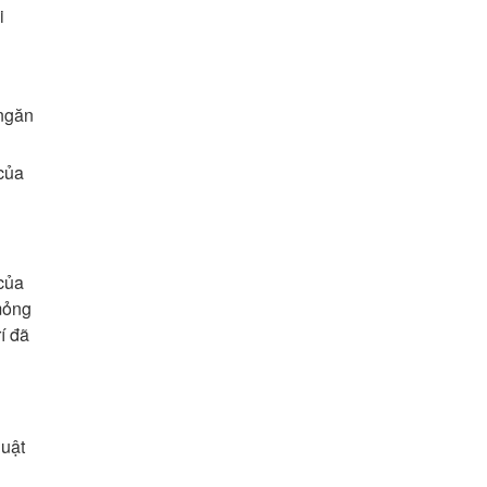
i
 ngăn
 của
của
mỏng
í đã
huật