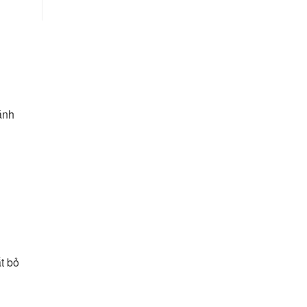
ánh
t bỏ