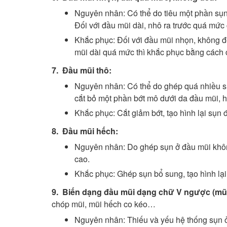
Nguyên nhân: Có thể do tiêu một phần sụn
Đối với đầu mũi dài, nhô ra trước quá mức
Khắc phục: Đối với đầu mũi nhọn, không đề
mũi dài quá mức thì khắc phục bằng cách 
7. Đầu mũi thô:
Nguyên nhân: Có thể do ghép quá nhiều s
cắt bỏ một phần bớt mô dưới da đầu mũi, 
Khắc phục: Cắt giảm bớt, tạo hình lại sụn 
8. Đầu mũi hếch:
Nguyên nhân: Do ghép sụn ở đầu mũi không
cao.
Khắc phục: Ghép sụn bổ sung, tạo hình lại 
9. Biến dạng đầu mũi dạng chữ V ngược (mũi
chóp mũi, mũi hếch co kéo…
Nguyên nhân: Thiếu và yếu hệ thống sụn ở