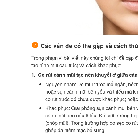
Các vấn đề có thể gặp và cách th
Trong phạm vi bài viết này chúng tôi chỉ đề cập 
tạo hình mũi cấu trúc) và cách khắc phục:
1. Co rút cánh mũi tạo nên khuyết ở giữa cá
Nguyên nhân: Do mũi trước mổ ngắn, hếch 
hoặc sụn cánh mũi bên yếu và thiếu mà k
co rút trước đó chưa được khắc phục; hoặ
Khắc phục: Giải phóng sụn cánh mũi bên 
cánh mũi bên nếu thiếu. Đối với trường hợ
(chóp mũi). Trong trường hợp do sẹo co rút
ghép da niêm mạc bổ sung.