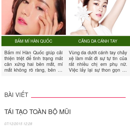
BẤM MÍ HÀN QUỐC
CĂNG DA CÁNH TAY
Bấm mí Hàn Quốc giúp cải
Vùng da dưới cánh tay chảy
thiện triệt để tình trạng mất
xệ làm mất đi sự tự tin của
cân xứng hai bên mắt, mí
rất nhiều chị em phụ nữ.
mắt không rõ ràng, bên có
Việc lấy lại sự thon gọn và
bên không, mắt không có
săn chắc cho vùng cánh tay
mí, biến đôi mắt của chị em
dường như rất khó khăn.
thêm phần long lanh, quyến
Nếu sau một thời gian nổ
rũ và tươi trẻ.
lực luyên tập bạn vẫn không
BÀI VIẾT
thành công, thì biện pháp
căng da cánh tay sẽ giúp
TÁI TẠO TOÀN BỘ MŨI
bạn xua đi mặc cảm của
mình về cánh tay.
07/12/2015 12:28