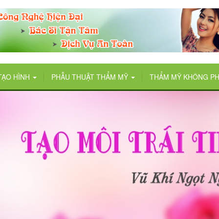
TẠO HÌNH
PHẪU THUẬT THẨM MỸ
THẨM MỸ KHÔNG P