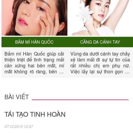
BẤM MÍ HÀN QUỐC
CĂNG DA CÁNH TAY
Bấm mí Hàn Quốc giúp cải
Vùng da dưới cánh tay chảy
thiện triệt để tình trạng mất
xệ làm mất đi sự tự tin của
cân xứng hai bên mắt, mí
rất nhiều chị em phụ nữ.
mắt không rõ ràng, bên có
Việc lấy lại sự thon gọn và
bên không, mắt không có
săn chắc cho vùng cánh tay
mí, biến đôi mắt của chị em
dường như rất khó khăn.
thêm phần long lanh, quyến
Nếu sau một thời gian nổ
rũ và tươi trẻ.
lực luyên tập bạn vẫn không
BÀI VIẾT
thành công, thì biện pháp
căng da cánh tay sẽ giúp
TÁI TẠO TINH HOÀN
bạn xua đi mặc cảm của
mình về cánh tay.
07/12/2015 12:37