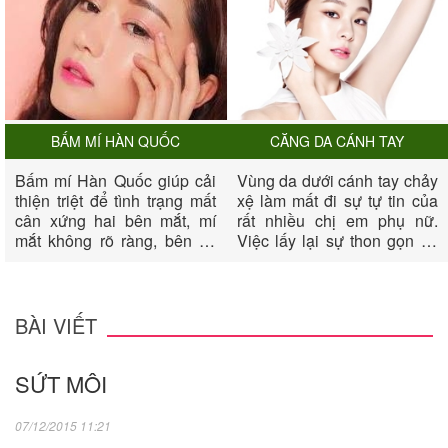
BẤM MÍ HÀN QUỐC
CĂNG DA CÁNH TAY
Bấm mí Hàn Quốc giúp cải
Vùng da dưới cánh tay chảy
thiện triệt để tình trạng mất
xệ làm mất đi sự tự tin của
cân xứng hai bên mắt, mí
rất nhiều chị em phụ nữ.
mắt không rõ ràng, bên có
Việc lấy lại sự thon gọn và
bên không, mắt không có
săn chắc cho vùng cánh tay
mí, biến đôi mắt của chị em
dường như rất khó khăn.
thêm phần long lanh, quyến
Nếu sau một thời gian nổ
rũ và tươi trẻ.
lực luyên tập bạn vẫn không
BÀI VIẾT
thành công, thì biện pháp
căng da cánh tay sẽ giúp
SỨT MÔI
bạn xua đi mặc cảm của
mình về cánh tay.
07/12/2015 11:21