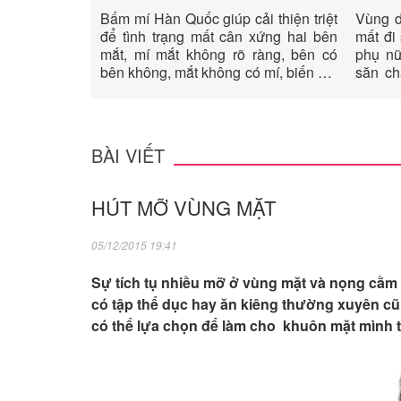
Bấm mí Hàn Quốc giúp cải thiện triệt
Vùng d
để tình trạng mất cân xứng hai bên
mất đi 
mắt, mí mắt không rõ ràng, bên có
phụ nữ
bên không, mắt không có mí, biến đôi
săn ch
mắt của chị em thêm phần long lanh,
như rấ
quyến rũ và tươi trẻ.
gian n
thành 
cánh t
BÀI VIẾT
của mìn
HÚT MỠ VÙNG MẶT
05/12/2015 19:41
Sự tích tụ nhiều mỡ ở vùng mặt và nọng cằm sẽ
có tập thể dục hay ăn kiêng thường xuyên cũ
có thể lựa chọn để làm cho khuôn mặt mình t