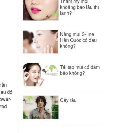
Thẩm mỹ môi
khoảng bao lâu thì
lành?
Nâng mũi S-line
Hàn Quốc có đau
không?
Tái tạo mũi có đảm
bảo không?
phần
sau đó
Power-
Cấy râu
sted