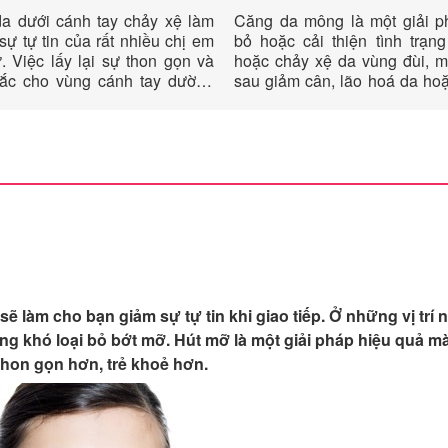
a dưới cánh tay chảy xệ làm
Căng da mông là một giải p
sự tự tin của rất nhiều chị em
bỏ hoặc cải thiện tình trạn
. Việc lấy lại sự thon gọn và
hoặc chảy xệ da vùng đùi, 
ắc cho vùng cánh tay dường
sau giảm cân, lão hoá da hoặ
t khó khăn. Nếu sau một thời
truyền. Từ đó nâng và làm s
ổ lực luyên tập bạn vẫn không
da vùng mông căng da mông 
công, thì biện pháp căng da
thiện đáng kể tình trạng c
ay sẽ giúp bạn xua đi mặc cảm
nhăn nhúm cũng như lồi lõm 
h về cánh tay.
mông.
 làm cho bạn giảm sự tự tin khi giao tiếp. Ở những vị trí n
ng khó loại bỏ bớt mỡ. Hút mỡ là một giải pháp hiệu quả m
hon gọn hơn, trẻ khoẻ hơn.