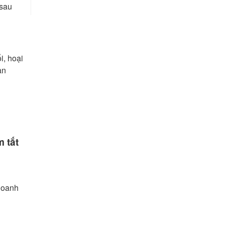
 sau
i, hoại
ạn
 tắt
khoanh