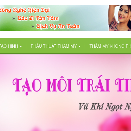
TẠO HÌNH
PHẪU THUẬT THẨM MỸ
THẨM MỸ KHÔNG P