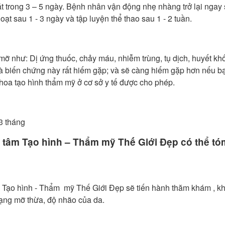
trong 3 – 5 ngày. Bệnh nhân vận động nhẹ nhàng trở lại ngay
 hoạt sau 1 - 3 ngày và tập luyện thể thao sau 1 - 2 tuần.
mỡ như: Dị ứng thuốc, chảy máu, nhiễm trùng, tụ dịch, huyết khố
và biến chứng này rất hiếm gặp; và sẽ càng hiếm gặp hơn nếu b
khoa tạo hình thẩm mỹ ở cơ sở y tế được cho phép.
3 tháng
 tâm Tạo hình – Thẩm mỹ Thế Giới Đẹp có thể tóm
 tâm Tạo hình - Thẩm mỹ Thế Giới Đẹp sẽ tiến hành thăm khám , 
rạng mỡ thừa, độ nhão của da.