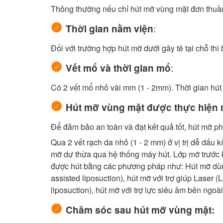
Thông thường nếu chỉ hút mỡ vùng mặt đơn thuần 
:
Thời gian nằm viện
Đối với trường hợp hút mỡ dưới gây tê tại chỗ th
:
Vết mổ và thời gian mổ
Có 2 vết mổ nhỏ vài mm (1 - 2mm). Thời gian hút
Hút mỡ vùng mặt được thực hiện 
Để đảm bảo an toàn và đạt kết quả tốt, hút mỡ ph
Qua 2 vết rạch da nhỏ (1 - 2 mm) ở vị trị dễ dấu
mỡ dư thừa qua hệ thống máy hút. Lớp mỡ trước 
được hút bằng các phương pháp như: Hút mỡ dùng 
assisted liposuction), hút mỡ với trợ giúp Laser 
liposuction), hút mỡ với trợ lực siêu âm bên ngoài
Chăm sóc sau hút mỡ vùng mặt: