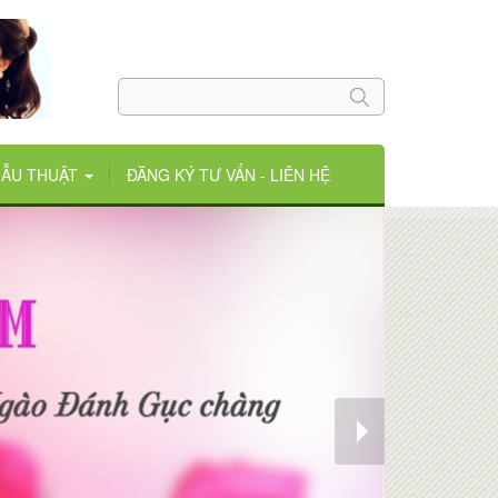
HẪU THUẬT
ĐĂNG KÝ TƯ VẤN - LIÊN HỆ