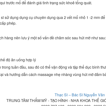
i trước mổ để đánh giá tình trạng sức khoẻ tổng quát.
 sĩ sử dụng dụng cụ chuyên dụng qua 2 vết mổ nhỏ 1 -2 mm để 
 cấp phép.
hách hàng nên lưu ý một số vấn đề chăm sóc sau hút mỡ như sau:
 chế độ ăn uống hợp lý
trong tuần đầu, sau đó có thể vận động và tập thể dục bình th
 lại và hướng dẫn cách massage nhẹ nhàng vùng hút mỡ đảm b
Thạc Sĩ – Bác Sĩ Nguyễn Văn
TRUNG TÂM THẨM MỸ - TẠO HÌNH - NHA KHOA THẾ GI