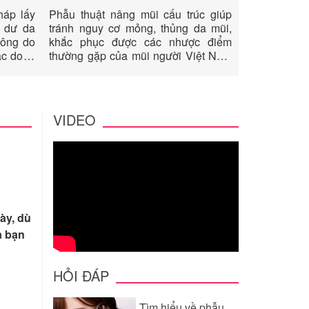
Phẫu thuật n
háp lấy
Phẫu thuật nâng mũi cấu trúc giúp
của y học t
g dư da
tránh nguy cơ mỏng, thủng da mũi,
bằng kỹ thuậ
mông do
khắc phục được các nhược điểm
nội soi được
c do di
thường gặp của mũi người Việt Nam
những năm đ
ăn chắc
như mũi ngắn, hếch, đầu mũi bè, to,
thế kỷ 20. Hi
làm cải
da đầu mũi dày và tạo dáng mũi
đã phổ biến 
hảy xệ,
trông tự nhiên như thật.
đã được sử 
da vùng
VIDEO
khoa khác n
ày, dù
à bạn
HỎI ĐÁP
Tìm hiểu về phẫu