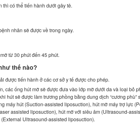
thì có thể tiến hành dưới gây tê.
ì bệnh nhân sẽ được về trong ngày.
 mỡ từ 30 phút đến 45 phút.
như thế nào?
ải được tiến hành ở các cơ sở y tế được cho phép.
 kín, các ống hút mỡ sẽ được đưa vào lớp mỡ dưới da và loại bỏ 
khi hút sẽ được làm trương phồng bằng dung dịch “cương phù” 
máy hút (Suction-assisted liposuction), hút mỡ máy trợ lực (
(Laser assisted liposuction), hút mỡ với siêu âm (Ultrasound-assi
 (External Ultrasound-assisted liposuction).