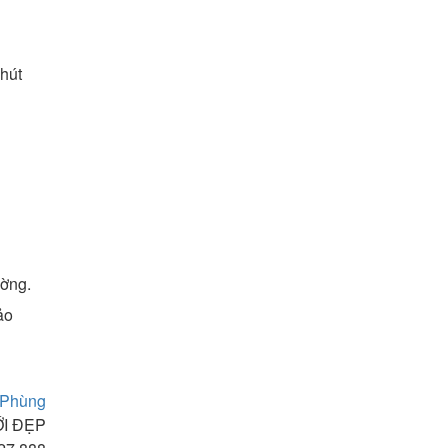
hút
ường.
ảo
 Phùng
ỚI ĐẸP