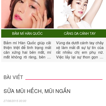
BẤM MÍ HÀN QUỐC
CĂNG DA CÁNH TAY
Bấm mí Hàn Quốc giúp cải
Vùng da dưới cánh tay chảy
thiện triệt để tình trạng mất
xệ làm mất đi sự tự tin của
cân xứng hai bên mắt, mí
rất nhiều chị em phụ nữ.
mắt không rõ ràng, bên có
Việc lấy lại sự thon gọn và
bên không, mắt không có
săn chắc cho vùng cánh tay
mí, biến đôi mắt của chị em
dường như rất khó khăn.
thêm phần long lanh, quyến
Nếu sau một thời gian nổ
rũ và tươi trẻ.
lực luyên tập bạn vẫn không
BÀI VIẾT
thành công, thì biện pháp
căng da cánh tay sẽ giúp
SỬA MŨI HẾCH, MŨI NGẮN
bạn xua đi mặc cảm của
mình về cánh tay.
27/08/2015 00:00