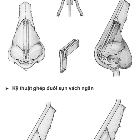
► Kỹ thuật ghép đuôi sụn vách ngăn