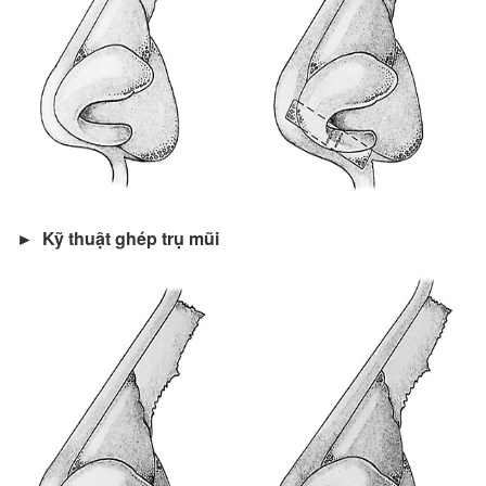
► Kỹ thuật ghép trụ mũi