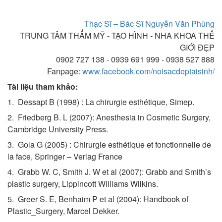
Thạc Sĩ – Bác Sĩ Nguyễn Văn Phùng
TRUNG TÂM THẨM MỸ - TẠO HÌNH - NHA KHOA THẾ
GIỚI ĐẸP
0902 727 138 - 0939 691 999 - 0938 527 888
Fanpage:
www.facebook.com/noisacdeptaisinh/
Tài liệu tham khảo:
1. Dessapt B (1998) : La chirurgie esthétique, Simep.
2. Friedberg B. L (2007): Anesthesia in Cosmetic Surgery,
Cambridge University Press.
3. Gola G (2005) : Chirurgie esthétique et fonctionnelle de
la face, Springer – Verlag France
4. Grabb W. C, Smith J. W et al (2007): Grabb and Smith’s
plastic surgery, Lippincott Williams Wilkins.
5. Greer S. E, Benhaim P et al (2004): Handbook of
Plastic_Surgery, Marcel Dekker.