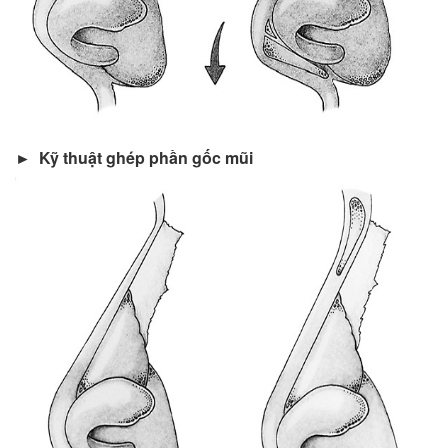
► Kỹ thuật ghép phần gốc mũi