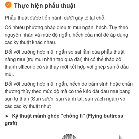
Thực hiện phẫu thuật
Phẫu thuật được tiến hành dưới gây tê tại chỗ.
Có nhiều phương pháp điều trị mũi ngắn, hếch. Tùy theo
nguyên nhân và mức độ ngắn, hếch của mũi để áp dụng
các kỹ thuật khác nhau.
Đối với trường hợp mũi ngắn so sai lầm của phẫu thuật
nâng mũi (trụ mũi nhân tạo quá dài) thì có thể tháo bỏ
thanh silicone cũ và thay mới kết hợp với ghép sụn ở đầu
mũi.
Đối với trường hợp mũi ngắn, hếch do bẩm sinh hoặc chấn
thương thùy theo mức độ mà có thể kéo dài đầu mũi bằng
sụn tự thân (Sụn sườn, sụn vành tai, sụn vách ngăn) với
các các kỹ thuật như:
► Kỹ thuật mảnh ghép “chống tì” (Flying buttress
graft)