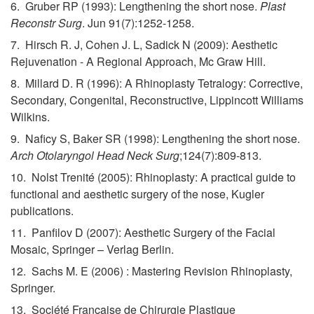
6. Gruber RP (1993): Lengthening the short nose.
Plast
Reconstr Surg
. Jun 91(7):1252-1258.
7. Hirsch R. J, Cohen J. L, Sadick N (2009): Aesthetic
Rejuvenation - A Regional Approach, Mc Graw Hill.
8. Millard D. R (1996): A Rhinoplasty Tetralogy: Corrective,
Secondary, Congenital, Reconstructive, Lippincott Williams
Wilkins.
9. Naficy S, Baker SR (1998): Lengthening the short nose.
Arch Otolaryngol Head Neck Surg
;124(7):809-813.
10. Nolst Trenité (2005): Rhinoplasty: A practical guide to
functional and aesthetic surgery of the nose, Kugler
publications.
11. Panfilov D (2007): Aesthetic Surgery of the Facial
Mosaic, Springer – Verlag Berlin.
12. Sachs M. E (2006) : Mastering Revision Rhinoplasty,
Springer.
13. Société Française de Chirurgie Plastique