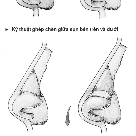
► Kỹ thuật ghép chèn giữa sụn bên trên và dưới