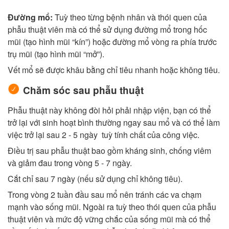
Đường mổ:
Tuỳ theo từng bệnh nhân và thói quen của
phẫu thuật viên mà có thể sử dụng đường mổ trong hốc
mũi (tạo hình mũi “kín”) hoặc đường mổ vòng ra phía trước
trụ mũi (tạo hình mũi “mở”).
Vết mổ sẽ được khâu bằng chỉ tiêu nhanh hoặc không tiêu.
Chăm sóc sau phẫu thuật
Phẫu thuật này không đòi hỏi phải nhập viện, bạn có thể
trở lại với sinh hoạt bình thường ngay sau mổ và có thể làm
việc trở lại sau 2 - 5 ngày tuỳ tính chất của công việc.
Điều trị sau phẫu thuật bao gồm kháng sinh, chống viêm
và giảm đau trong vòng 5 - 7 ngày.
Cắt chỉ sau 7 ngày (nếu sử dụng chỉ không tiêu).
Trong vòng 2 tuần đầu sau mổ nên tránh các va chạm
mạnh vào sống mũi. Ngoài ra tuỳ theo thói quen của phẫu
thuật viên và mức độ vững chắc của sống mũi mà có thể