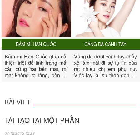
BẤM MÍ HÀN QUỐC
CĂNG DA CÁNH TAY
Bấm mí Hàn Quốc giúp cải
Vùng da dưới cánh tay chảy
thiện triệt để tình trạng mất
xệ làm mất đi sự tự tin của
cân xứng hai bên mắt, mí
rất nhiều chị em phụ nữ.
mắt không rõ ràng, bên có
Việc lấy lại sự thon gọn và
bên không, mắt không có
săn chắc cho vùng cánh tay
mí, biến đôi mắt của chị em
dường như rất khó khăn.
thêm phần long lanh, quyến
Nếu sau một thời gian nổ
rũ và tươi trẻ.
lực luyên tập bạn vẫn không
BÀI VIẾT
thành công, thì biện pháp
căng da cánh tay sẽ giúp
TÁI TẠO TAI MỘT PHẦN
bạn xua đi mặc cảm của
mình về cánh tay.
07/12/2015 12:29