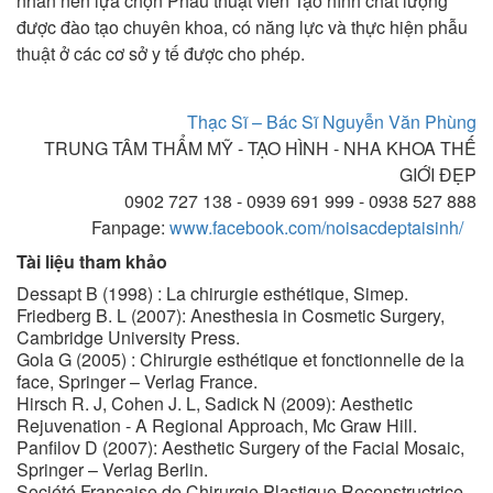
nhân nên lựa chọn Phẫu thuật viên Tạo hình chất lượng
được đào tạo chuyên khoa, có năng lực và thực hiện phẫu
thuật ở các cơ sở y tế được cho phép.
Thạc Sĩ – Bác Sĩ Nguyễn Văn Phùng
TRUNG TÂM THẨM MỸ - TẠO HÌNH - NHA KHOA THẾ
GIỚI ĐẸP
0902 727 138 - 0939 691 999 - 0938 527 888
Fanpage:
www.facebook.com/noisacdeptaisinh/
Tài liệu tham khảo
Dessapt B (1998) : La chirurgie esthétique, Simep.
Friedberg B. L (2007): Anesthesia in Cosmetic Surgery,
Cambridge University Press.
Gola G (2005) : Chirurgie esthétique et fonctionnelle de la
face, Springer – Verlag France.
Hirsch R. J, Cohen J. L, Sadick N (2009): Aesthetic
Rejuvenation - A Regional Approach, Mc Graw Hill.
Panfilov D (2007): Aesthetic Surgery of the Facial Mosaic,
Springer – Verlag Berlin.
Société Française de Chirurgie Plastique Reconstructrice