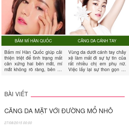
BẤM MÍ HÀN QUỐC
CĂNG DA CÁNH TAY
Bấm mí Hàn Quốc giúp cải
Vùng da dưới cánh tay chảy
thiện triệt để tình trạng mất
xệ làm mất đi sự tự tin của
cân xứng hai bên mắt, mí
rất nhiều chị em phụ nữ.
mắt không rõ ràng, bên có
Việc lấy lại sự thon gọn và
bên không, mắt không có
săn chắc cho vùng cánh tay
mí, biến đôi mắt của chị em
dường như rất khó khăn.
thêm phần long lanh, quyến
Nếu sau một thời gian nổ
rũ và tươi trẻ.
lực luyên tập bạn vẫn không
BÀI VIẾT
thành công, thì biện pháp
căng da cánh tay sẽ giúp
CĂNG DA MẶT VỚI ĐƯỜNG MỔ NHỎ
bạn xua đi mặc cảm của
mình về cánh tay.
27/08/2015 00:00