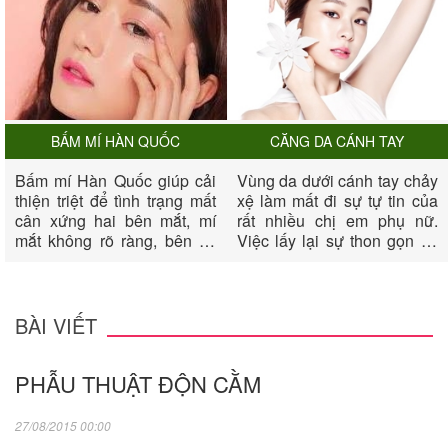
BẤM MÍ HÀN QUỐC
CĂNG DA CÁNH TAY
Bấm mí Hàn Quốc giúp cải
Vùng da dưới cánh tay chảy
thiện triệt để tình trạng mất
xệ làm mất đi sự tự tin của
cân xứng hai bên mắt, mí
rất nhiều chị em phụ nữ.
mắt không rõ ràng, bên có
Việc lấy lại sự thon gọn và
bên không, mắt không có
săn chắc cho vùng cánh tay
mí, biến đôi mắt của chị em
dường như rất khó khăn.
thêm phần long lanh, quyến
Nếu sau một thời gian nổ
rũ và tươi trẻ.
lực luyên tập bạn vẫn không
BÀI VIẾT
thành công, thì biện pháp
căng da cánh tay sẽ giúp
PHẪU THUẬT ĐỘN CẰM
bạn xua đi mặc cảm của
mình về cánh tay.
27/08/2015 00:00