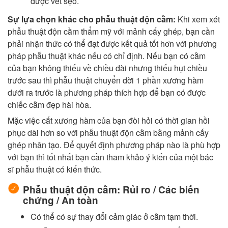
được vết sẹo.
Sự lựa chọn khác cho phẫu thuật độn cằm:
Khi xem xét
phẫu thuật độn cằm thẩm mỹ với mảnh cấy ghép, bạn cần
phải nhận thức có thể đạt được kết quả tốt hơn với phương
pháp phẫu thuật khác nếu có chỉ định. Nếu bạn có cằm
của bạn không thiếu về chiều dài nhưng thiếu hụt chiều
trước sau thì phẫu thuật chuyển dời 1 phần xương hàm
dưới ra trước là phương pháp thích hợp để bạn có được
chiếc cằm đẹp hài hòa.
Mặc việc cắt xương hàm của bạn đòi hỏi có thời gian hồi
phục dài hơn so với phẫu thuật độn cằm bằng mảnh cấy
ghép nhân tạo. Để quyết định phương pháp nào là phù hợp
với bạn thì tốt nhất bạn cần tham khảo ý kiến ​​của một bác
sĩ phẫu thuật có kiến ​​thức.
Phẫu thuật độn cằm: Rủi ro / Các biến
chứng / An toàn
Có thể có sự thay đổi cảm giác ở cằm tạm thời.