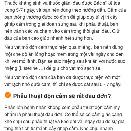
Thuốc kháng sinh và thuốc giảm đau được Bác sĩ kê toa
trong 5-7 ngày, và bạn nên dùng theo hướng dẫn. Cằm của
bạn thông thường được cố định để giúp duy trì vị trí cấy
ghép cằm trong giai đoạn sưng sau khi phẫu thuật, bạn
nên tránh các va chạm vào cằm trong thời gian đầu. Giữ
đầu của bạn cao giúp nhanh hết sưng hơn.
Nếu vết mổ độn cằm thực hiện qua miệng, bạn nên dùng
một chế độ ăn lỏng hoặc mềm trong một vài ngày cho đến
khi vết mổ lành. Bạn sẽ súc miệng sau khi ăn với nước súc
miệng (Listerine …) để giữ cho vết mổ sạch sẽ.
Nếu vết mổ độn cằm của bạn đã được thực hiện với một
vết rạch nhỏ dưới cằm, thì chỉ sẽ được cắt sau 5 - 7 ngày.
Phẫu thuật độn cằm sẽ rất đau đớn?
Phần lớn bệnh nhân không xem phẫu thuật độn cằm mỹ
phẩm là phẫu thuật đau đớn. Có thể sẽ có cảm giác căng
khó chịu sau phẫu thuật và kéo dài vài ngày đầu do sự gia
tăng thể tích từ mảnh cấy ghép cằm. Khó chịu nhanh