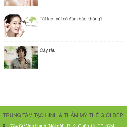
Tái tạo mũi có đảm bảo không?
Cấy râu
TRUNG TÂM TẠO HÌNH & THẨM MỸ THẾ GIỚI ĐẸP
724 Sư Vạn Hạnh (Nối dài), P.12, Quận 10, TPHCM