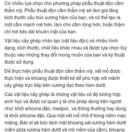
Có nhiều lựa chọn cho phương pháp phẫu thuật độn cằm
thẩm mỹ. Phẫu thuật độn cằm thẩm mỹ sẽ làm gia tăng
kích thước cấu trúc xương hàm của bạn, và có thể tạo ra
một cằm mạnh mẽ hơn, làm cho cằm rộng hơn, hoặc thậm
chí hơi kéo dài khuôn mặt của bạn.
Vật liệu cấy ghép nhân tạo (vật liệu độn) có nhiều hình
dạng, kích thước, chất liệu khác nhau và được lựa chọn tùy
thuộc vào những thay đổi mong muốn của ban và kỹ thuật
được sử dụng.
Để thực hiện phẫu thuật độn cằm thẩm mỹ, vết mổ được
thực hiện và khoang được thiết kế để phù hợp với mảnh
cấy ghép trực tiếp trên xương dọc theo hàm dưới.
Các vật liệu cấy ghép là những vật liệu có độ tương hợp
sinh học và được cơ quan y tế cho phép dùng trên người
như: khối silicone đặc, medpor, và thông thường hay dùng
là khối silicone đặc. Qua một vết mổ nhỏ ở trong niêm mạc
miệng, Bác sĩ sẽ bóc tách một khoang sát xương hàm dưới
(nằm giữa xương hàm dưới và mô mềm của cằm), khoang