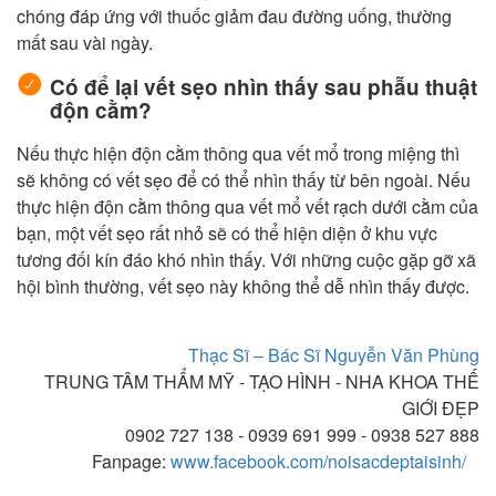
chóng đáp ứng với thuốc giảm đau đường uống, thường
mất sau vài ngày.
Có để lại vết sẹo nhìn thấy sau phẫu thuật
độn cằm?
Nếu thực hiện độn cằm thông qua vết mổ trong miệng thì
sẽ không có vết sẹo để có thể nhìn thấy từ bên ngoài. Nếu
thực hiện độn cằm thông qua vết mổ vết rạch dưới cằm của
bạn, một vết sẹo rất nhỏ sẽ có thể hiện diện ở khu vực
tương đối kín đáo khó nhìn thấy. Với những cuộc gặp gỡ xã
hội bình thường, vết sẹo này không thể dễ nhìn thấy được.
Thạc Sĩ – Bác Sĩ Nguyễn Văn Phùng
TRUNG TÂM THẨM MỸ - TẠO HÌNH - NHA KHOA THẾ
GIỚI ĐẸP
0902 727 138 - 0939 691 999 - 0938 527 888
Fanpage:
www.facebook.com/noisacdeptaisinh/